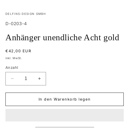
Medien
1
in
DELFINS-DESIGN GMBH
Modal
SKU:
öffnen
D-0203-4
Anhänger unendliche Acht gold
Normaler
€42,00 EUR
Preis
inkl. MwSt.
Anzahl
Verringere
Erhöhe
die
die
Menge
Menge
für
für
Anhänger
Anhänger
In den Warenkorb legen
unendliche
unendliche
Acht
Acht
gold
gold